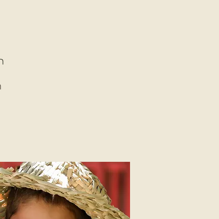
הקור
ה