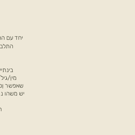
יחד עם הה
התלבט
מין/גיל
שאפשר ןפי
יש משהו נו
ה