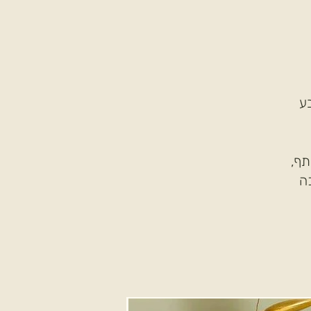
ע
תף,
ה