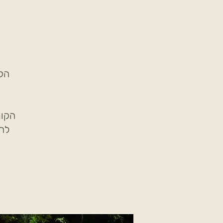
הק
הקור
להת