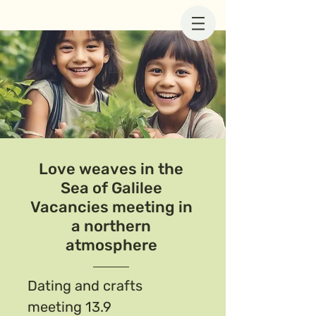
making contact
making contact
Love weaves in the
Sea of Galilee
Vacancies meeting in
a northern
atmosphere
Dating and crafts
meeting 13.9