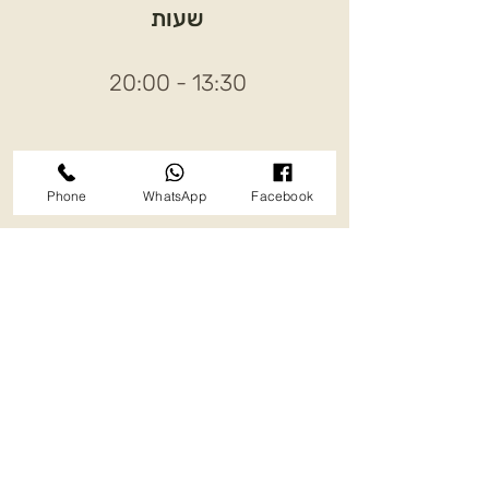
שעות
13:30 - 20:00
להרשמה
להרשמה
Phone
WhatsApp
Facebook
כשהידיים עסוקות הלב פנוי
ללמידה
בוא.י בפשטות - כפי שהנך
כדי להכיר א.נשים
של לב ושל חיבור
כדי לחקור ביחד נושא
כה חשוב ורגיש
כדי לצאת ולהפגש
כדי לחלוק מהיופי והטוב
כדי להעשיר ארגז כלים שימש
אותך בעבודתך עם הילדים לאורך
השנה